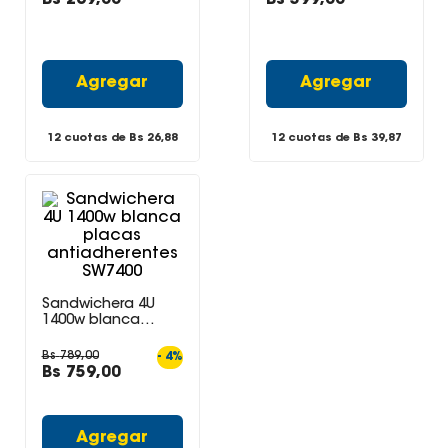
Agregar
Agregar
12 cuotas de Bs
26,88
12 cuotas de Bs
39,87
Sandwichera 4U
1400w blanca
placas
antiadherentes
Bs
789
,
00
-
4
%
SW7400
Bs
759
,
00
Agregar