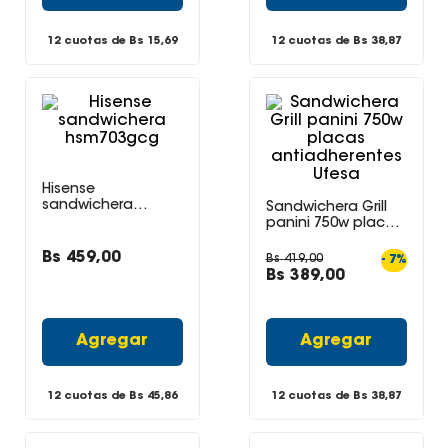
12 cuotas de Bs
15,69
12 cuotas de Bs
38,87
Hisense
sandwichera
Sandwichera Grill
hsm703gcg
panini 750w placas
antiadherentes
Ufesa
Bs
459
,
00
Bs
419
,
00
-
7
%
Bs
389
,
00
Agregar
Agregar
12 cuotas de Bs
45,86
12 cuotas de Bs
38,87