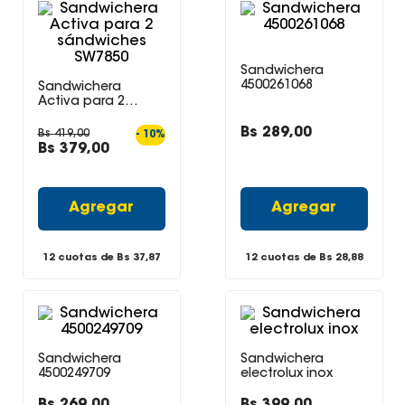
Sandwichera
4500261068
Sandwichera
Activa para 2
sándwiches SW7850
Bs
289
,
00
Bs
419
,
00
-
10
%
Bs
379
,
00
Agregar
Agregar
12 cuotas de Bs
37,87
12 cuotas de Bs
28,88
Sandwichera
Sandwichera
4500249709
electrolux inox
Bs
269
,
00
Bs
399
,
00