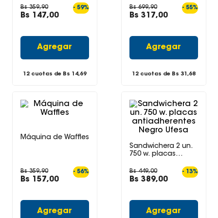
Bs
359
,
90
Bs
699
,
90
-
59
%
-
55
%
Juegos De Exterior
Bs
147
,
00
Bs
317
,
00
Agregar
Agregar
12 cuotas de Bs
14,69
12 cuotas de Bs
31,68
Máquina de Waffles
Sandwichera 2 un.
750 w. placas
antiadherentes
Negro Ufesa
Bs
359
,
90
Bs
449
,
00
-
56
%
-
13
%
Bs
157
,
00
Bs
389
,
00
Agregar
Agregar