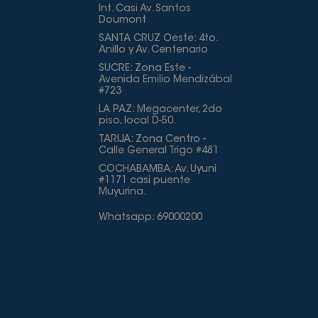
Int. Casi Av. Santos
Doumont
SANTA CRUZ Oeste: 4to.
Anillo y Av. Centenario
SUCRE: Zona Este -
Avenida Emilio Mendizábal
#723
LA PAZ: Megacenter, 2do
piso, local D-50.
TARIJA: Zona Centro -
Calle General Trigo #481
COCHABAMBA: Av. Uyuni
#1171 casi puente
Muyurina.
Whatsapp: 69000200