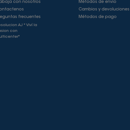
rabaja con nosotros
Métodos de envío
ontactenos
Cambios y devoluciones
reguntas frecuentes
Métodos de pago
solucion AJ " Viví la
asion con
lticenter"