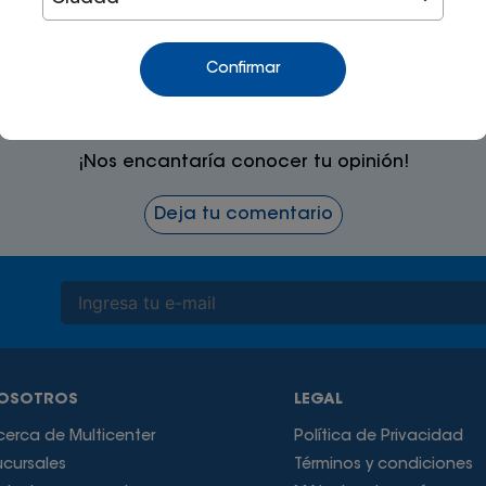
Confirmar
¡Nos encantaría conocer tu opinión!
Deja tu comentario
OSOTROS
LEGAL
cerca de Multicenter
Política de Privacidad
ucursales
Términos y condiciones