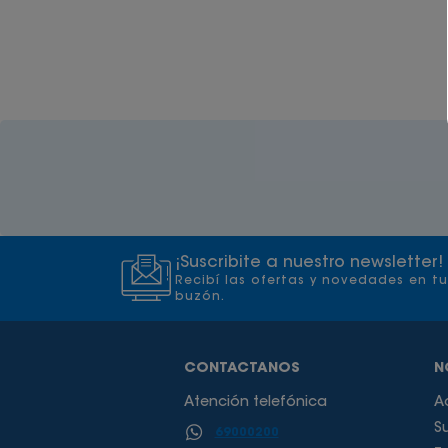
¡Suscribite a nuestro newsletter!
Recibí las ofertas y novedades en tu
buzón.
CONTACTANOS
N
Atención telefónica
A
S
69000200