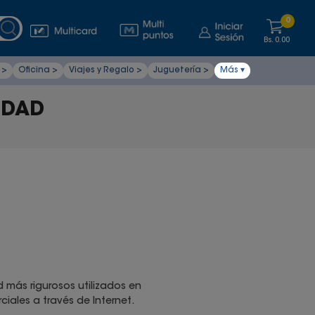
0
Bs.
0.00
 >
Oficina >
Viajes y Regalo >
Juguetería >
Más ▾
IDAD
 más rigurosos utilizados en
iales a través de Internet.