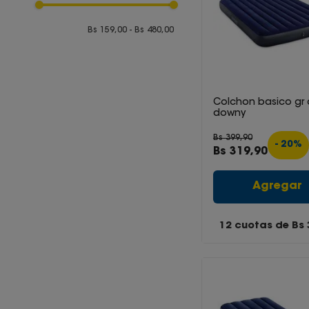
Bs 159,00
Bs 480,00
Colchon basico gr
downy
Bs
399
,
90
-
20
%
Bs
319
,
90
Agregar
12 cuotas de Bs