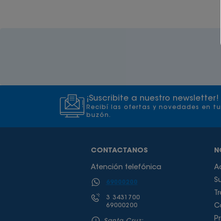
¡Suscribite a nuestro newsletter!
Recibí las ofertas y novedades en tu
buzón.
CONTACTANOS
N
Atención telefónica
A
S
69000200
T
3 3431700
69000200
C
P