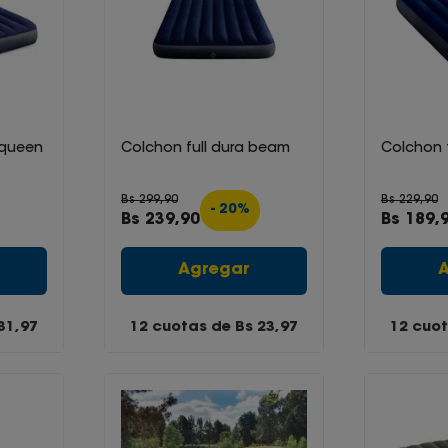
 queen
Colchon full dura beam
Colchon 
Bs
299
,
90
Bs
229
,
90
-
20
%
Bs
239
,
90
Bs
189
,
Agregar
31,97
12 cuotas de Bs
23,97
12 cuo