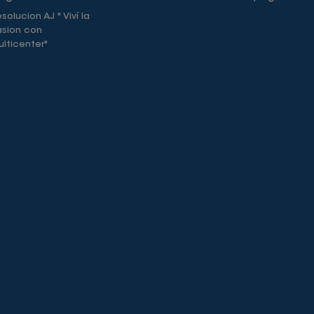
solucion AJ " Viví la
asion con
lticenter"