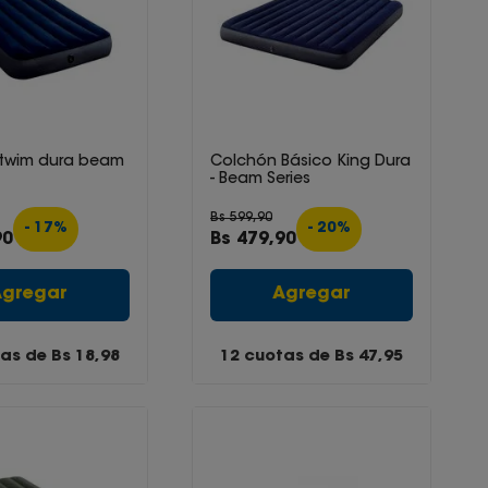
twim dura beam
Colchón Básico King Dura
- Beam Series
Bs
599
,
90
-
17
%
-
20
%
90
Bs
479
,
90
Agregar
Agregar
tas de Bs
18,98
12 cuotas de Bs
47,95