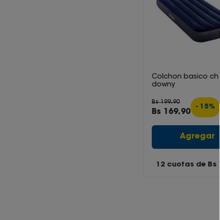
Colchon basico ch
downy
Bs
199
,
90
-
15
%
Bs
169
,
90
Agregar
12 cuotas de Bs