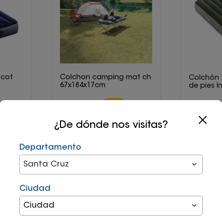
 cot
Colchon camping mat ch
Colchón T
67x184x17cm
de pies I
Bs
199
,
90
-
20
%
Bs
159
,
90
Bs
299
,
¿De dónde nos visitas?
Agregar
Departamento
Santa Cruz
16,98
12 cuotas de Bs
15,98
12 cuo
Ciudad
Ciudad