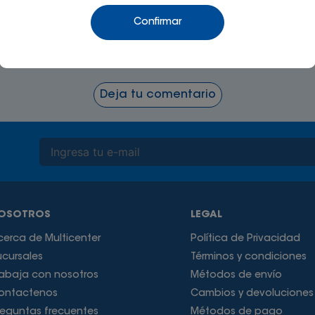
Confirmar
¡Nos encantaría conocer tu opinión!
Deja tu comentario
OSOTROS
LEGAL
cerca de Multicenter
Política de Privacidad
ucursales
Términos y condiciones
rabaja con nosotros
Métodos de envío
ontactenos
Cambios y devoluciones
reguntas frecuentes
Métodos de pago