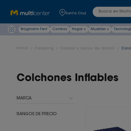
Busca en Multic
Santa Cruz
Brügmann Fest
Combos
Hogar >
Muebles >
Tecnolog
Camping
Carpas y sacos de dormir
Colc
Colchones Inflables
MARCA
Intex
RANGOS DE PRECIO
Bestway