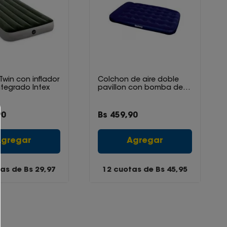
win con inflador
Colchon de aire doble
ntegrado Intex
pavillon con bomba de
pie
90
Bs
459
,
90
Agregar
Agregar
tas de Bs
29,97
12 cuotas de Bs
45,95