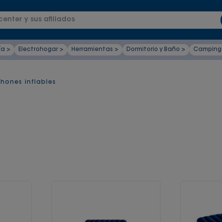
enter y sus afiliados
ía >
Electrohogar >
Herramientas >
Dormitorio y Baño >
Camping
hones inflables