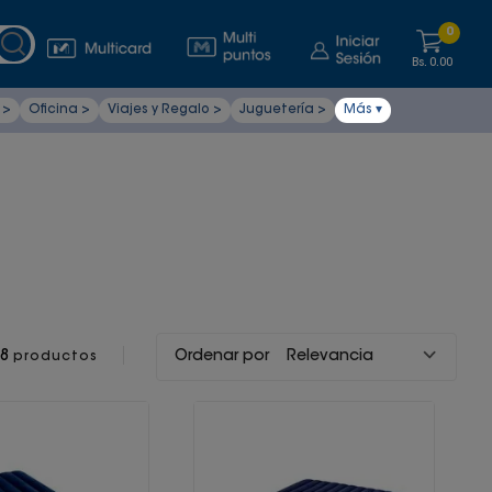
0
Bs.
0.00
 >
Oficina >
Viajes y Regalo >
Juguetería >
Más ▾
8
Ordenar por
Relevancia
productos