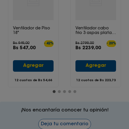
Ventilador de Piso
Ventilador cabo
18"
frio 3 aspas plata
mate
Bs
949
,
00
Bs
2799
,
00
-
42
%
-
20
%
Bs
547
,
00
Bs
2239
,
00
Agregar
Agregar
12 cuotas de Bs
54,66
12 cuotas de Bs
223,73
¡Nos encantaría conocer tu opinión!
Deja tu comentario