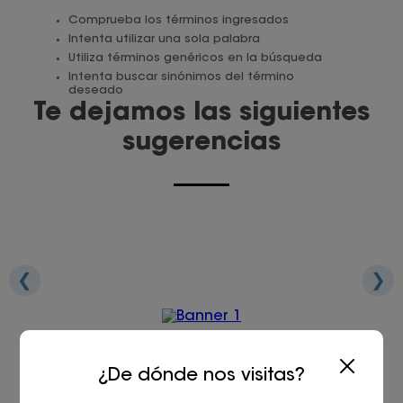
Comprueba los términos ingresados
Juegos De Exterior
Intenta utilizar una sola palabra
Utiliza términos genéricos en la búsqueda
Intenta buscar sinónimos del término
deseado
Te dejamos las siguientes
sugerencias
❮
❯
¿De dónde nos visitas?