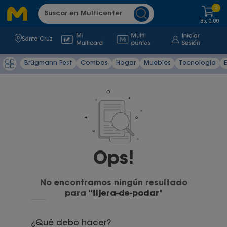
Buscar en Multicenter
0
Ofertas Del Mes
Combos
Alimentos y Bebidas
Muebles
Electrohogar
Tecnologia
Hogar
Herramientas
Dormitorio y Baño
Juguetería
Camping
Iluminación
Deportes y Ocio
Decoración
Viaje y Regalos
Exteriores
Limpieza & Bioseguridad
Oficina
Bebés
Bs.
0.00
Santa Cruz
Ver todo
Ver todo
Ver todo
Ver todo
Ver todo
Ver todo
Ver todo
Ver todo
Ver todo
Ver todo
Ver todo
Ver todo
Ver todo
Ver todo
Ver todo
Ver todo
Ver todo
Ver todo
Ver todo
Ver todo
Brügmann Fest
Combos
Hogar
Muebles
Tecnología
Living y sofas
Refrigeración
Tv y Video
Menaje Cocina
Herramientas eléctricas
Baño
Niño
Accesorios Camping
Lamparas
Tiempo Libre
Alfombras
Viaje
Churrasco
Productos De Limpieza
Mochilas y Estuches
Café
Bañeras
Dormitorio
Lavado y Secado
Audio
Menaje Comedor
Herramientas Manuales
Colchones
Juegos De Mesa
Carpas y sacos de dormir
Materiales eléctricos y focos
Fitness
Cortinas y Accesorios
Accesorios
Jardín
Seguridad Personal
Accesorios De Oficina
Chocolates y Caramelos
Mesas
Electrodomésticos
Organización
Automotriz
Ropa De Cama
Bebé
Conservadoras y coolers
Complementos Decorativos
Desinfeccion De Espacios
Material De Oficina
Cables y Accesorios
Mascotas
Snack Saludable
Oficina
Climatización
Lego
Mochilas y Bolsos Outdoor
Utensilios De Limpieza
Accesorios De Herramientas Eléctricas
Pinturas
Videojuegos
Bebidas
Muebles De Jardin
Cocina
Camping
Muebles de Camping
Organizacion y Almacenaje
Celulares y Accesorios
Entretenimiento
Cuidado Personal
Iluminación
Ferreteria
No encontramos ningún resultado
para "
tijera-de-podar
"
Modulares
Deportes y Ocio
Comedor
Niña
¿Qué debo hacer?