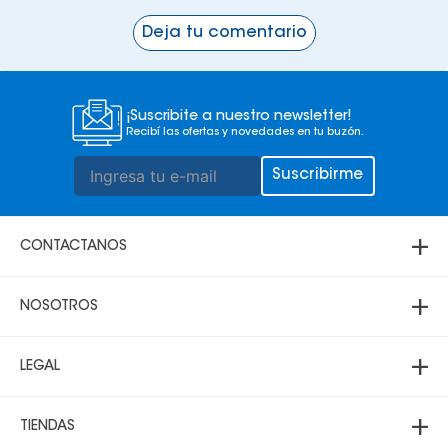
Deja tu comentario
¡Suscribite a nuestro newsletter!
Recibí las ofertas y novedades en tu buzón.
Suscribirme
+
CONTACTANOS
+
Atención telefónica
NOSOTROS
69000200
+
3 3431700
Acerca de Multicenter
LEGAL
69000200
Sucursales
Santa Cruz:
+
Política de Privacidad
Lunes a sábado 8:30 a 21:00
TIENDAS
Domingo 10:00 a 20:00
Trabaja con nosotros