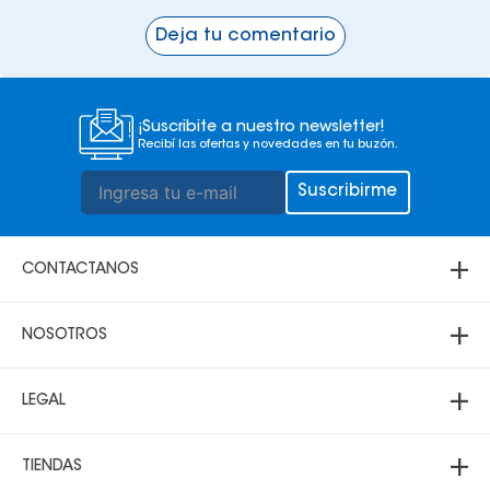
Deja tu comentario
¡Suscribite a nuestro newsletter!
Recibí las ofertas y novedades en tu buzón.
Suscribirme
+
CONTACTANOS
+
Atención telefónica
NOSOTROS
69000200
+
3 3431700
Acerca de Multicenter
LEGAL
69000200
Sucursales
Santa Cruz:
+
Política de Privacidad
Lunes a sábado 8:30 a 21:00
TIENDAS
Domingo 10:00 a 20:00
Trabaja con nosotros