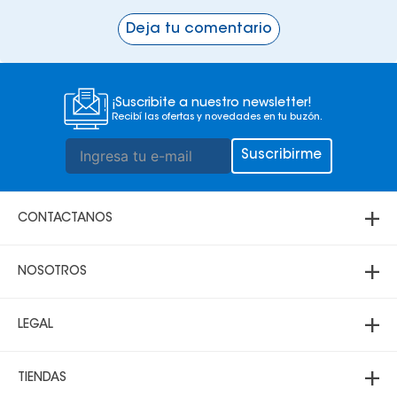
Deja tu comentario
¡Suscribite a nuestro newsletter!
Recibí las ofertas y novedades en tu buzón.
Suscribirme
+
CONTACTANOS
+
Atención telefónica
NOSOTROS
69000200
+
3 3431700
Acerca de Multicenter
LEGAL
69000200
Sucursales
Santa Cruz:
+
Política de Privacidad
Lunes a sábado 8:30 a 21:00
TIENDAS
Domingo 10:00 a 20:00
Trabaja con nosotros