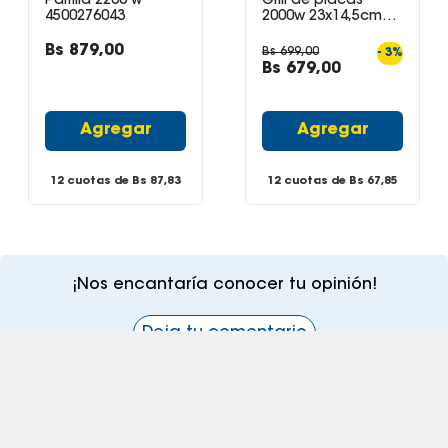
Parrilla 2200 w
Grill de placas
4500276043
2000w 23x14,5cm
PR1000 Ufesa color
plomo
Bs
879
,
00
Bs
699
,
00
-
3
%
Bs
679
,
00
Agregar
Agregar
12 cuotas de Bs
87,83
12 cuotas de Bs
67,85
¡Nos encantaría conocer tu opinión!
Deja tu comentario
¡Suscribite a nuestro newsletter!
Recibí las ofertas y novedades en tu buzón.