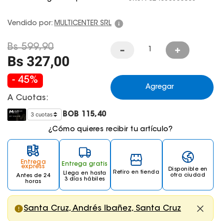
Juegos De Exterior
Vendido por:
MULTICENTER SRL
Bs
599
,
90
Bs
327
,
00
-
45
%
Agregar
A Cuotas:
BOB
115,40
¿Cómo quieres recibir tu artículo?
Entrega
Entrega gratis
express
Disponible en
Retiro en tienda
Llega
en hasta
otra ciudad
Antes de 24
3 días hábiles
horas
Santa Cruz, Andrés Ibañez, Santa Cruz