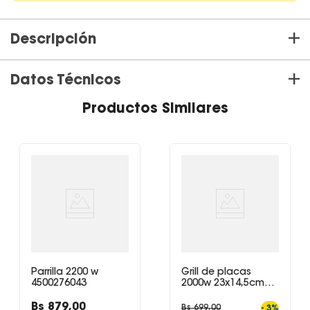
+
Descripción
+
Datos Técnicos
Parrilla electrica Brugmann
Productos Similares
Parrilla 2200 w
Grill de placas
4500276043
2000w 23x14,5cm
PR1000 Ufesa color
plomo
Bs
879
,
00
Bs
699
,
00
-
3
%