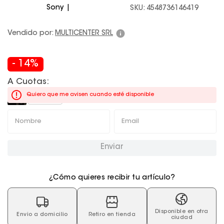
Sony
SKU
:
4548736146419
Juegos De Exterior
Vendido por:
MULTICENTER SRL
-
14
%
A Cuotas:
Quiero que me avisen cuando esté disponible
BOB
151,40
Enviar
¿Cómo quieres recibir tu artículo?
Disponible en otra
Envio a domicilio
Retiro en tienda
ciudad