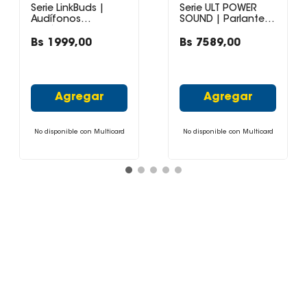
Serie LinkBuds |
Serie ULT POWER
Audífonos
SOUND | Parlante
inalámbricos
para fiestas ULT
LinkBuds Clip
TOWER 9
Bs
1999
,
00
Bs
7589
,
00
Agregar
Agregar
No disponible con Multicard
No disponible con Multicard