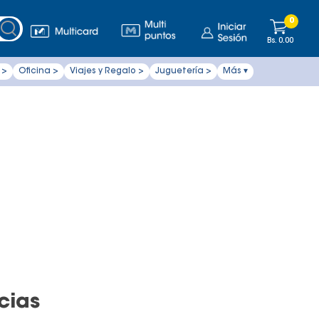
0
Bs.
0.00
 >
Oficina >
Viajes y Regalo >
Juguetería >
Más ▾
cias