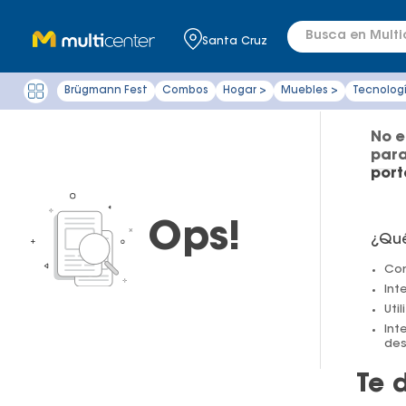
Busca en Multic
Santa Cruz
Brügmann Fest
Combos
Hogar >
Muebles >
Tecnolog
No e
para
port
¿Qu
Com
Int
Uti
Int
de
Te 