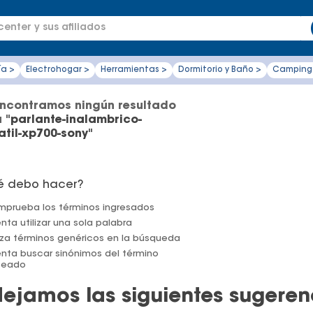
enter y sus afiliados
ía >
Electrohogar >
Herramientas >
Dormitorio y Baño >
Camping
ncontramos ningún resultado
 "
parlante-inalambrico-
atil-xp700-sony
"
é debo hacer?
prueba los términos ingresados
enta utilizar una sola palabra
liza términos genéricos en la búsqueda
enta buscar sinónimos del término
seado
dejamos las siguientes sugeren