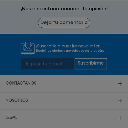
¡Nos encantaría conocer tu opinión!
Deja tu comentario
¡Suscribite a nuestro newsletter!
Recibí las ofertas y novedades en tu buzón.
Suscribirme
+
CONTACTANOS
+
Atención telefónica
NOSOTROS
69000200
+
3 3431700
Acerca de Multicenter
LEGAL
69000200