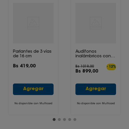
Parlantes de 3 vías
Audífonos
de 16 cm
inalámbricos con
noise cancelling
WH-CH720N
Bs
419
,
00
Bs
1019
,
00
-
12
%
Bs
899
,
00
Agregar
Agregar
No disponible con Multicard
No disponible con Multicard