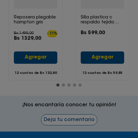
Reposera plegable
Silla plastica c
hampton gris
respaldo tejido
c/brazos negro
Bs
599
,
00
Bs
1499
,
00
-
11
%
Bs
1329
,
00
Agregar
Agregar
12 cuotas de Bs
132,80
12 cuotas de Bs
59,85
¡Nos encantaría conocer tu opinión!
Deja tu comentario