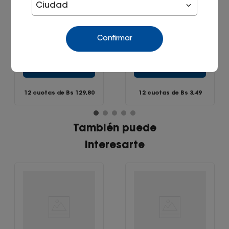
Reposera wengue
Banco komodo
Ciudad
capri
negro
Bs
34
,
90
Bs
1699
,
00
-
24
%
Bs
1299
,
00
Confirmar
Agregar
Agregar
12 cuotas de Bs
129,80
12 cuotas de Bs
3,49
También puede
interesarte