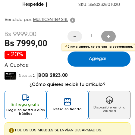
Hesperide
SKU
:
3560232801020
Juegos De Exterior
Vendido por:
MULTICENTER SRL
Bs
9999
,
00
Bs
7999
,
00
✕
⚠️
Última unidad, no pierdas la oportunidad.
-
20
%
Agregar
A Cuotas:
BOB
2823,00
¿Cómo quieres recibir tu artículo?
Entrega gratis
Disponible en otra
Retiro en tienda
Llega
en hasta 3 días
ciudad
hábiles
TODOS LOS MUEBLES SE ENVÍAN DESARMADOS.