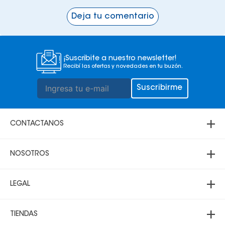
Deja tu comentario
¡Suscribite a nuestro newsletter!
Recibí las ofertas y novedades en tu buzón.
Suscribirme
+
CONTACTANOS
+
Atención telefónica
NOSOTROS
69000200
+
3 3431700
Acerca de Multicenter
LEGAL
69000200
Sucursales
Santa Cruz:
+
Política de Privacidad
Lunes a sábado 8:30 a 21:00
TIENDAS
Domingo 10:00 a 20:00
Trabaja con nosotros