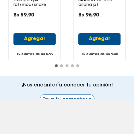
Trampa 2pk
Maceta 10" mist
rat/mou/snake
ariana p1
Bs
59
,
90
Bs
96
,
90
Agregar
Agregar
12 cuotas de Bs
5,99
12 cuotas de Bs
9,68
¡Nos encantaría conocer tu opinión!
Deja tu comentario
¡Suscribite a nuestro newsletter!
Recibí las ofertas y novedades en tu buzón.