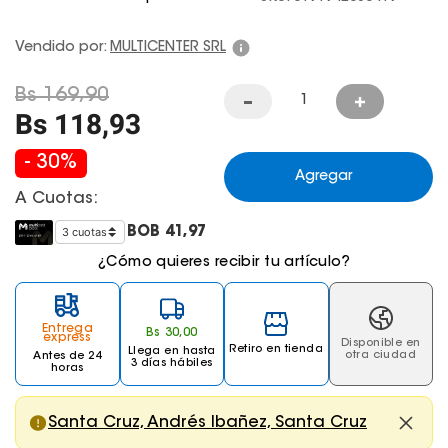
Juegos De Exterior
Vendido por:
MULTICENTER SRL
Bs
169
,
90
Bs
118
,
93
-
30
%
Agregar
A Cuotas:
BOB
41,97
¿Cómo quieres recibir tu artículo?
Entrega
Bs
30
,
00
express
Disponible en
Retiro en tienda
Llega
en hasta
otra ciudad
Antes de 24
3 días hábiles
horas
Santa Cruz, Andrés Ibañez, Santa Cruz