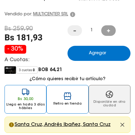
Juegos De Exterior
Vendido por:
MULTICENTER SRL
Bs
259
,
90
Bs
181
,
93
-
30
%
Agregar
A Cuotas:
BOB
64,21
¿Cómo quieres recibir tu artículo?
Bs
30
,
00
Disponible en otra
Retiro en tienda
Llega
en hasta 3 días
ciudad
hábiles
Santa Cruz, Andrés Ibañez, Santa Cruz