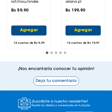
rat/mou/snake
ariana pl
Bs
59
,
90
Bs
199
,
90
Agregar
Agregar
12 cuotas de Bs
5,99
12 cuotas de Bs
19,97
¡Nos encantaría conocer tu opinión!
Deja tu comentario
¡Suscribite a nuestro newsletter!
Recibí las ofertas y novedades en tu buzón.