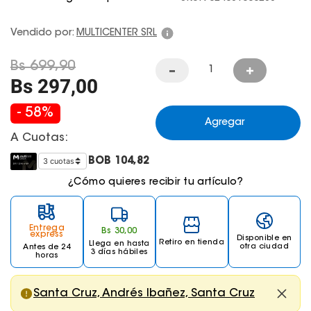
Juegos De Exterior
Vendido por:
MULTICENTER SRL
Bs
699
,
90
Bs
297
,
00
-
58
%
Agregar
A Cuotas:
BOB
104,82
¿Cómo quieres recibir tu artículo?
Entrega
Bs
30
,
00
express
Disponible en
Retiro en tienda
Llega
en hasta
otra ciudad
Antes de 24
3 días hábiles
horas
Santa Cruz, Andrés Ibañez, Santa Cruz