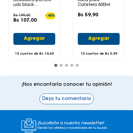
Licuadora portatil
Jarra para
usb black
Cafetera 600ml
brugmann
Bs
59
,
90
Bs
199
,
00
-
46
%
Bs
107
,
00
Agregar
Agregar
12 cuotas de Bs
10,69
12 cuotas de Bs
5,99
¡Nos encantaría conocer tu opinión!
Deja tu comentario
¡Suscribite a nuestro newsletter!
Recibí las ofertas y novedades en tu buzón.