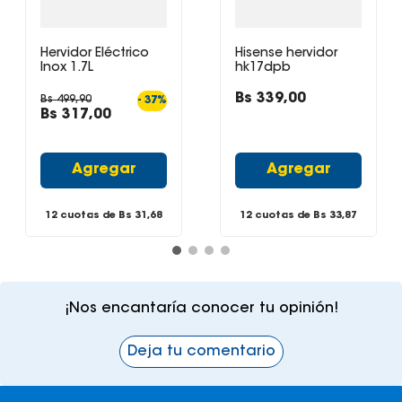
Hervidor Eléctrico
Hisense hervidor
Inox 1.7L
hk17dpb
Bs
339
,
00
Bs
499
,
90
-
37
%
Bs
317
,
00
Agregar
Agregar
12 cuotas de Bs
31,68
12 cuotas de Bs
33,87
¡Nos encantaría conocer tu opinión!
Deja tu comentario