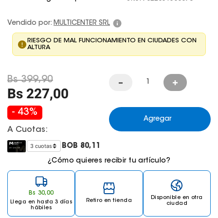
Juegos De Exterior
Vendido por:
MULTICENTER SRL
RIESGO DE MAL FUNCIONAMIENTO EN CIUDADES CON
ALTURA
Bs
399
,
90
Bs
227
,
00
-
43
%
Agregar
A Cuotas:
BOB
80,11
¿Cómo quieres recibir tu artículo?
Bs
30
,
00
Disponible en otra
Retiro en tienda
Llega
en hasta 3 días
ciudad
hábiles