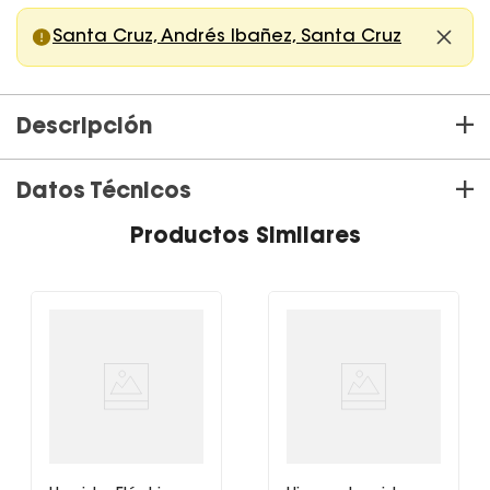
Santa Cruz, Andrés Ibañez, Santa Cruz
+
Descripción
+
Datos Técnicos
Hervidor Eléctrico
Productos Similares
El Hervidor Eléctrico de Brügmann es una verdadera solución
para el hogar.
Esta es una opción eficiente y muy cómoda a la hora de cocinar
o de tomar el té.
Su cuerpo negro de plástico duradero le da un hermoso brillo a
su hervidor eléctrico que también se ve reforzada para su sólida
construcción. El agua se mantiene libre del sabor plástico que
sufren algunos hervidores. Manija es segura para tocar y le
permite verte fácilmente los contenidos calientes.
El hervidor de agua caliente tiene un sistema de apagado
automático incorporado cuando el agua está completamente