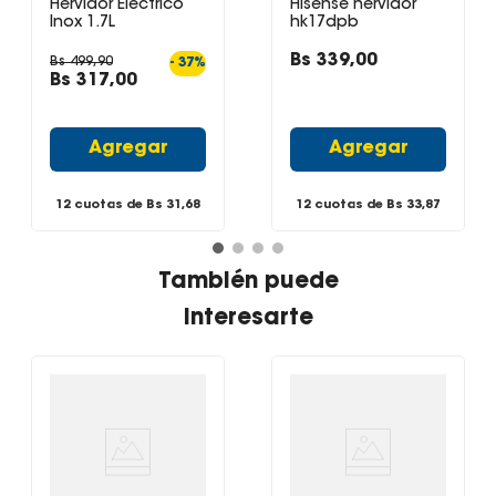
hervida o si se deja hervir para evitar que ocurran accidente.
Hervidor Eléctrico
Hisense hervidor
Inox 1.7L
hk17dpb
Características:
Bs
339
,
00
Bs
499
,
90
-
37
%
- Capacidad: 1.8 litros
Bs
317
,
00
- Protección de Seguridad
- Filtro Lavable y Extraíble
Agregar
Agregar
- Apagado Automático
Color: Negro
12 cuotas de Bs
31,68
12 cuotas de Bs
33,87
Voltaje: 220-240v
Frecuencia: 50/60Hz
También puede
Potencia: 1850w
interesarte
Modelo: HHB-1760
Marca: Brügmann
Garantía: 1 año