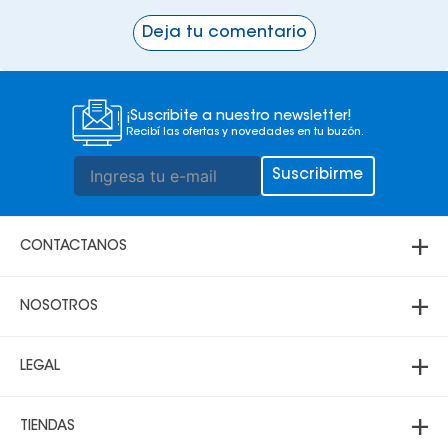
Deja tu comentario
¡Suscribite a nuestro newsletter!
Recibí las ofertas y novedades en tu buzón.
Suscribirme
+
CONTACTANOS
+
Atención telefónica
NOSOTROS
69000200
+
3 3431700
Acerca de Multicenter
LEGAL
69000200
Sucursales
Santa Cruz:
+
Política de Privacidad
Lunes a sábado 8:30 a 21:00
TIENDAS
Domingo 10:00 a 20:00
Trabaja con nosotros