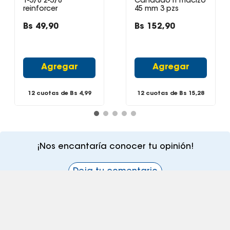
1-3/8 2-3/8
Candado lt macizo
reinforcer
45 mm 3 pzs
Bs
49
,
90
Bs
152
,
90
Agregar
Agregar
12 cuotas de Bs
4,99
12 cuotas de Bs
15,28
¡Nos encantaría conocer tu opinión!
Deja tu comentario
¡Suscribite a nuestro newsletter!
Recibí las ofertas y novedades en tu buzón.