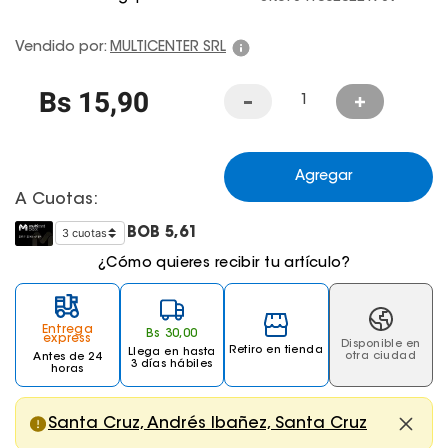
Juegos De Exterior
Vendido por:
MULTICENTER SRL
Bs
15
,
90
Agregar
A Cuotas:
BOB
5,61
¿Cómo quieres recibir tu artículo?
Entrega
Bs
30
,
00
express
Disponible en
Retiro en tienda
Llega
en hasta
otra ciudad
Antes de 24
3 días hábiles
horas
Santa Cruz, Andrés Ibañez, Santa Cruz