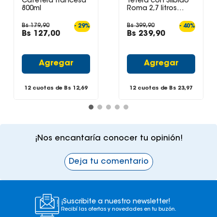
Cafetera francesa
Tetera con Silbido
800ml
Roma 2,7 litros
color Vainilla
Bs
179
,
90
Bs
399
,
90
-
29
%
-
40
%
Bs
127
,
00
Bs
239
,
90
Agregar
Agregar
12 cuotas de Bs
12,69
12 cuotas de Bs
23,97
¡Nos encantaría conocer tu opinión!
Deja tu comentario
¡Suscribite a nuestro newsletter!
Recibí las ofertas y novedades en tu buzón.