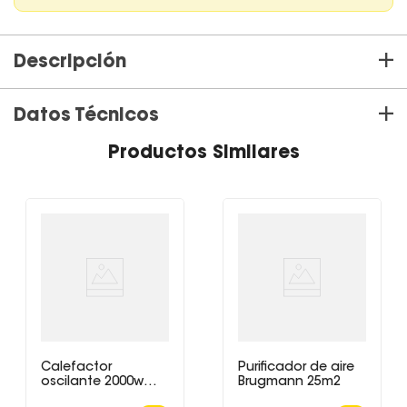
+
Descripción
+
Datos Técnicos
Aire Acondicionado iFFALCON de 18.000 BTU (frío/calor)
Productos Similares
Enfriamiento rápido al reducir la temperatura del aire de salida
de 27 °C a 18 °C en solo 30 segundos.
Tecnología de enfriamiento de caja de control, para disminuir
de manera efectiva la temperatura de la PCB en la unidad
exterior. Por lo tanto, hay enfriamiento continuo incluso a una
alta temperatura ambiente de 60 °C.
Los aires acondicionados iFFALCON de TCL tienen una
tecnología de pintura Titan Gold patentada por TCL que tiene la
capacidad más alta de no retener el agua condensada y, por lo
tanto, reduce la corrosión y aumenta la durabilidad.
También tiene autolimpieza junto con la esterilización.
Calefactor
Purificador de aire
Especificaciones:
oscilante 2000w
Brugmann 25m2
Brügmann
Modelo Frío/Calor FAC 18CHA