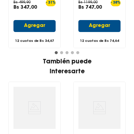
Bs
499
,
90
Bs
1199
,
00
-
31
%
-
38
%
Bs
347
,
00
Bs
747
,
00
Capacidad: 18.000 BTU
Modelo Split Frío/Calor
Agregar
Agregar
Gas Refrigerante ecológico: R600A
Área Recomendada m2: 25-35 (±10%)
12 cuotas de Bs
34,67
12 cuotas de Bs
74,64
Modelo: FAC-18CHA
Marca: iFFALCON
También puede
Medidas:
Split Interno: 88 x 28 x 21 cm
interesarte
Compresor Exterior: 76 x 55.2 x 23.2 cm