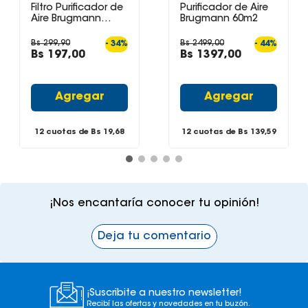
Filtro Purificador de
Purificador de Aire
Aire Brugmann
Brugmann 60m2
EPI130
Bs
299
,
90
Bs
2499
,
00
-
34
%
-
44
%
Bs
197
,
00
Bs
1397
,
00
Agregar
Agregar
12 cuotas de Bs
19,68
12 cuotas de Bs
139,59
¡Nos encantaría conocer tu opinión!
Deja tu comentario
¡Suscribite a nuestro newsletter!
Recibí las ofertas y novedades en tu buzón.