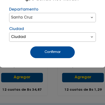
Departamento
Santa Cruz
Ciudad
Ciudad
Distribuidor de agua
Acople rapido p
Confirmar
cuadruple
mangera 1/2"
Bs
349
,
00
Bs
12
,
90
Agregar
Agregar
12 cuotas de Bs
34,87
12 cuotas de Bs
1,29