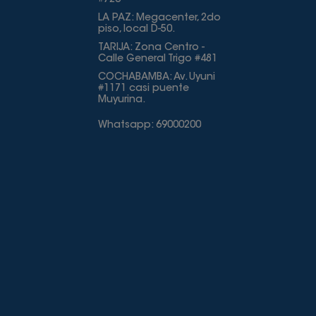
#723
LA PAZ: Megacenter, 2do
piso, local D-50.
TARIJA: Zona Centro -
Calle General Trigo #481
COCHABAMBA: Av. Uyuni
#1171 casi puente
Muyurina.
Whatsapp: 69000200