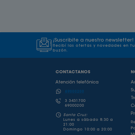
¡Suscribite a nuestro newsletter!
Recibí las ofertas y novedades en tu
buzón.
CONTACTANOS
N
Atención telefónica
A
S
69000200
T
3 3431700
69000200
C
P
Santa Cruz:
Lunes a sábado 8:30 a
Re
21:00
P
Domingo 10:00 a 20:00
Mu