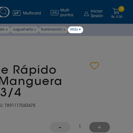
0
Bs.
0.00
alo >
Juguetería >
Iluminación >
Más ▾
le Rápido
 Manguera
 3/4
U
:
7891117043478