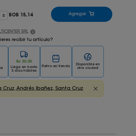
Agregar
BOB
15,14
LTICENTER SRL
res recibir tu artículo?
Bs
30
,
00
Disponible en
Retiro en tienda
Llega
en hasta
otra ciudad
24
3 días hábiles
 Cruz, Andrés Ibañez, Santa Cruz