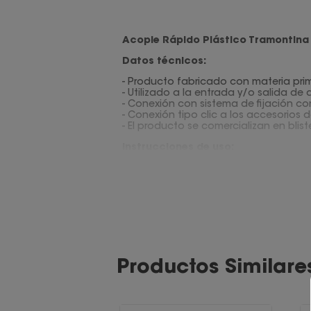
Acople Rápido Plástico Tramontina
Datos técnicos:
- Producto fabricado con materia prim
- Utilizado a la entrada y/o salida d
- Conexión con sistema de fijación co
- Conexión tipo clic a los accesorios d
- El producto se comercializan en bliste
Instrucciones de uso:
- El adaptador une el sistema con la r
- El acople es utilizado en mangueras d
Medidas:
4.3 x 4.3 x 6.3 cm
Modelo:
78506/600
Marca: Tramontina
Productos Similare