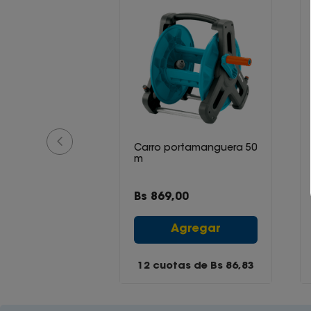
e Incienso
Carro portamanguera 50
m
0
Bs
869
,
00
gregar
Agregar
tas de Bs
9,98
12 cuotas de Bs
86,83