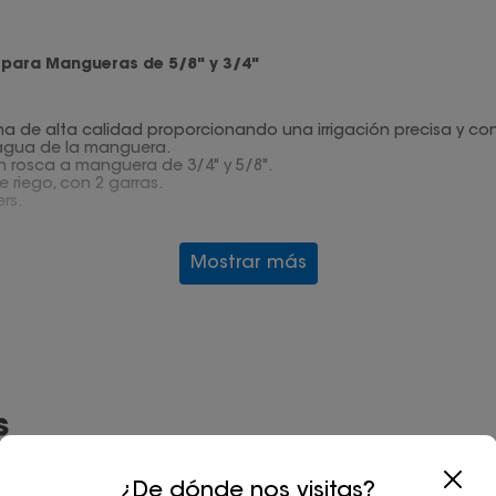
 para Mangueras de 5/8" y 3/4"
a de alta calidad proporcionando una irrigación precisa y con
e agua de la manguera.
n rosca a manguera de 3/4" y 5/8".
e riego, con 2 garras.
rs.
Mostrar más
ed del agua y los puntos de salida.
e 3/4" y 5/8".
s
¿De dónde nos visitas?