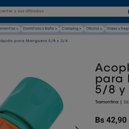
enter y sus afiliados
amientas >
Dormitorio y Baño >
Camping >
Oficina >
Viajes y Reg
ápido para Manguera 5/8 y 3/4
Acop
para
5/8 y
Tramontina
SK
Bs
42
,
90