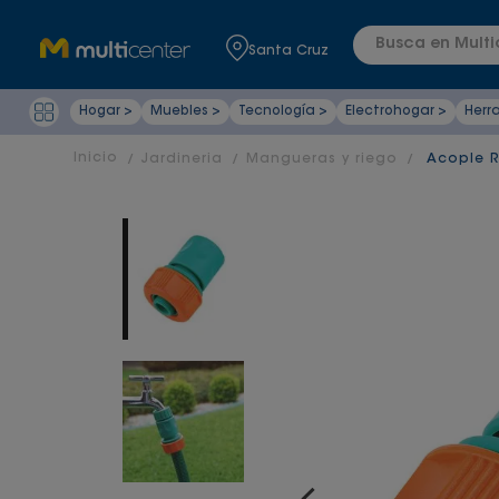
Busca en Multic
Santa Cruz
Hogar >
Muebles >
Tecnología >
Electrohogar >
Herr
Jardineria
Mangueras y riego
Acople R