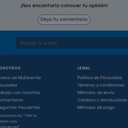
¡Nos encantaría conocer tu opinión!
Deja tu comentario
OSOTROS
LEGAL
cerca de Multicenter
Política de Privacidad
ucursales
Términos y condiciones
rabaja con nosotros
Métodos de envío
ontactenos
Cambios y devoluciones
reguntas frecuentes
Métodos de pago
solucion AJ " Viví la
asion con
lticenter"