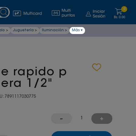
0
Bs.
0.00
alo >
Juguetería >
Iluminación >
Más ▾
e rapido p
era 1/2"
U
:
7891117030775