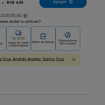
Agregar
BOB
4,55
LTICENTER SRL
res recibir tu artículo?
Bs
30
,
00
Disponible en
Retiro en tienda
Llega
en hasta
otra ciudad
24
3 días hábiles
 Cruz, Andrés Ibañez, Santa Cruz