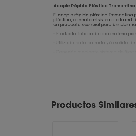
Acople Rápido Plástico Tramontina
El acople rápido plástico Tramontina
plástico, conecta el sistema a la red
un producto esencial para brindar má
- Producto fabricado con materia prim
- Utilizado en la entrada y/o salida 
- Conexión mediante sistema de fijac
- Conexión tipo clic a los accesorios 
Medidas:
3.6 x 3.6 x 5.3 cm
Modelo:
78506/000
Marca: Tramontina
Productos Similare