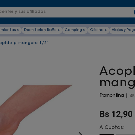
enter y sus afiliados
amientas >
Dormitorio y Baño >
Camping >
Oficina >
Viajes y Reg
apido p mangera 1/2"
Acopl
mang
Tramontina
SK
Bs
12
,
90
A Cuotas: