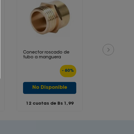
Conector roscado de
tubo a manguera
-
60
%
No Disponible
12 cuotas de Bs
1,99