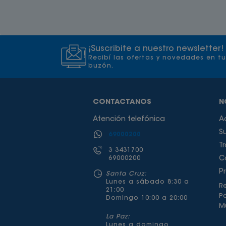
¡Suscribite a nuestro newsletter!
Recibí las ofertas y novedades en tu
buzón.
CONTACTANOS
N
Atención telefónica
A
S
69000200
T
3 3431700
69000200
C
P
Santa Cruz:
Lunes a sábado 8:30 a
Re
21:00
P
Domingo 10:00 a 20:00
Mu
La Paz:
Lunes a domingo