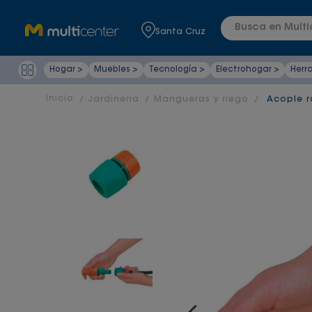
Busca en Multic
Santa Cruz
Hogar >
Muebles >
Tecnología >
Electrohogar >
Herr
Jardineria
Mangueras y riego
Acople r