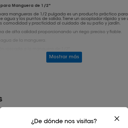
 para Manguera de 1/2"
 para mangueras de 1/2 pulgada es un producto práctico para l
 de agua y los puntos de salida. Tiene un acoplador rápido y s
s comodidad y practicidad al cuidado de su patio y jardín.
a de alta calidad proporcionando un riego preciso y fiable.
de agua de la manguera.
ión roscada a la manguera de 1/2".
Mostrar más
de riego, mediante 2 abrazaderas.
s
¿De dónde nos visitas?