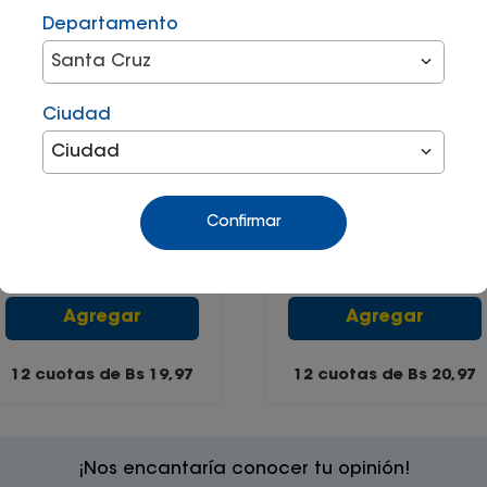
Departamento
Santa Cruz
Ciudad
Ciudad
Juego de irrigacion
Aspersor 6 patrones de
78581/610 Tramontina
riego boogie Gardena
Confirmar
Bs
199
,
90
Bs
209
,
90
Agregar
Agregar
12 cuotas de Bs
19,97
12 cuotas de Bs
20,97
¡Nos encantaría conocer tu opinión!