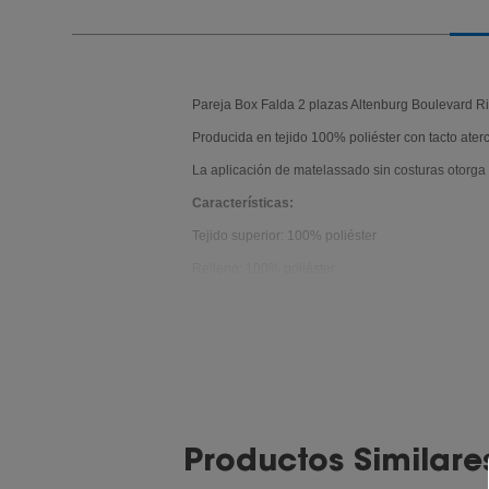
Pareja Box Falda 2 plazas Altenburg Boulevard Ri
Producida en tejido 100% poliéster con tacto ater
La aplicación de matelassado sin costuras otorga
Características:
Tejido superior: 100% poliéster
Relleno: 100% poliéster
Matelassado sin costuras
Volante decorativo
Se puede lavar a máquina.
Tamaño: 2 plazas
Color: Blanco
Productos Similare
Marca: Altenburg