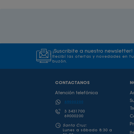
¡Suscribite a nuestro newsletter!
Recibí las ofertas y novedades en tu
buzón.
CONTACTANOS
N
Atención telefónica
A
S
69000200
T
3 3431700
69000200
C
P
Santa Cruz:
Lunes a sábado 8:30 a
Re