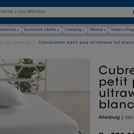
enter y sus afiliados
amientas >
Dormitorio y Baño >
Camping >
Oficina >
Viajes y Reg
o de Sábanas
Cubresomier petit poa ultrawave full blan
Cubr
petit
ultra
blan
Altenburg
SKU