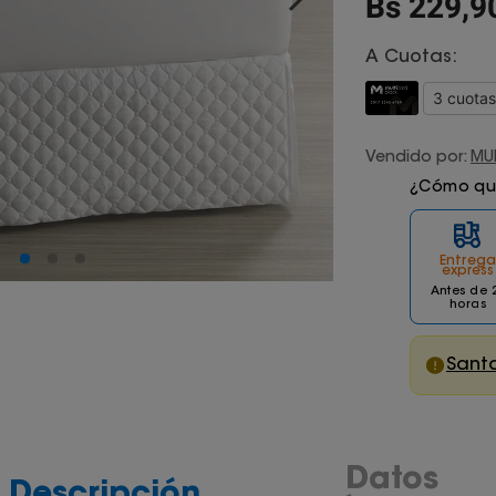
Bs
229
,
9
A Cuotas:
Vendido por:
MU
¿Cómo quie
Entrega
express
Antes de 
horas
Santa
Datos
Descripción