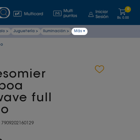
0
Bs.
0.00
alo >
Juguetería >
Iluminación >
Más ▾
co
esomier
 poa
wave full
co
:
7909202160129