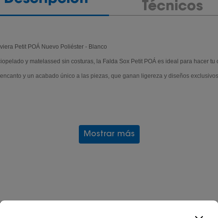
Técnicos
viera Petit POÁ Nuevo Poliéster - Blanco
ciopelado y matelassed sin costuras, la Falda Sox Petit POÁ es ideal para hacer t
 encanto y un acabado único a las piezas, que ganan ligereza y diseños exclusivos
Mostrar más
s