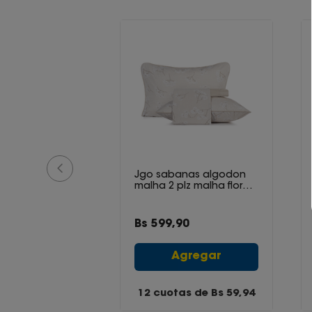
Medidas:
138 x 188 cm
anas algodon
Jgo sabanas algodon
plz malha
malha 2 plz malha floral
/puntos
arena
90
Bs
599
,
90
gregar
Agregar
as de Bs
59,94
12 cuotas de Bs
59,94