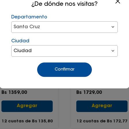
¿De dónde nos visitas?
Departamento
Santa Cruz
Ciudad
Ciudad
Confirmar
Jgo de sabanas
Juego de Sabanas 800h
versalhes 200h 2 plz
SATEEN Super King 3 1/2
blanco
plazas Blanco
Bs
1359
,
00
Bs
1729
,
00
Agregar
Agregar
12 cuotas de Bs
135,80
12 cuotas de Bs
172,77