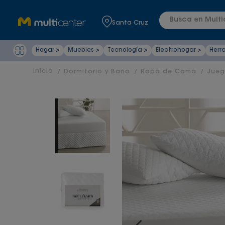
Busca en Multic
Santa Cruz
Hogar >
Muebles >
Tecnología >
Electrohogar >
Herr
Dormitorio y Baño
Ropa de Cama
Jueg