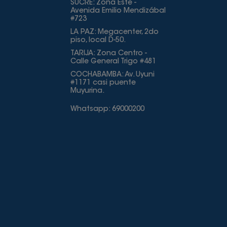
SUCRE: Zona Este -
Avenida Emilio Mendizábal
#723
LA PAZ: Megacenter, 2do
piso, local D-50.
TARIJA: Zona Centro -
Calle General Trigo #481
COCHABAMBA: Av. Uyuni
#1171 casi puente
Muyurina.
Whatsapp: 69000200