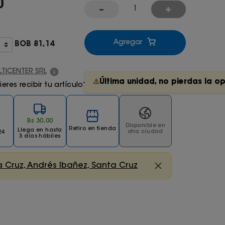
0
Agregar
BOB
81,14
LTICENTER SRL
Última unidad, no pierdas la o
⚠️
res recibir tu artículo?
Bs
30
,
00
Disponible en
Retiro en tienda
Llega
en hasta
otra ciudad
24
3 días hábiles
 Cruz, Andrés Ibañez, Santa Cruz