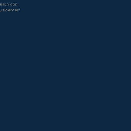
asion con
lticenter"